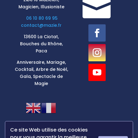

Magicien, Illusioniste
06 10 80 69 95
contact@mazie.fr
13600 La Ciotat,
Bouches du Rhône,
Paca
Anniversaire, Mariage,
Cocktail, Arbre de Noël,
Gala, Spectacle de
Magie
Ce site Web utilise des cookies
pour vous garantir la meilleure
Politique de confidentialité
|
Magicien Toulon