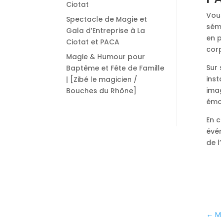
Ciotat
Vous
Spectacle de Magie et
sém
Gala d’Entreprise à La
en p
Ciotat et PACA
cor
Magie & Humour pour
Sur 
Baptême et Fête de Famille
ins
| [Zibé le magicien /
ima
Bouches du Rhône]
émo
En c
évé
de l
←
M