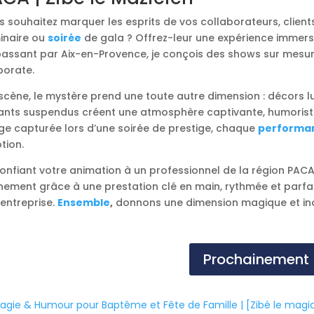
 souhaitez marquer les esprits de vos collaborateurs, client
inaire ou
soirée
de gala ? Offrez-leur une expérience immersi
assant par Aix-en-Provence, je conçois des shows sur mesure 
porate.
scène, le mystère prend une toute autre dimension : décors 
tants suspendus créent une atmosphère captivante, humoristi
ge capturée lors d’une soirée de prestige, chaque
performa
tion.
onfiant votre animation à un professionnel de la région PACA
nement grâce à une prestation clé en main, rythmée et par
’entreprise.
Ensemble
,
donnons une dimension magique et inou
Prochainement
agie & Humour pour Baptême et Fête de Famille | [Zibé le magi