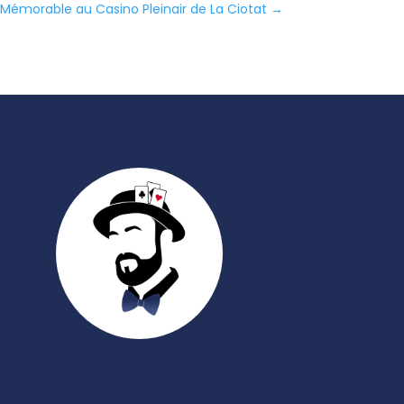
s Mémorable au Casino Pleinair de La Ciotat
→